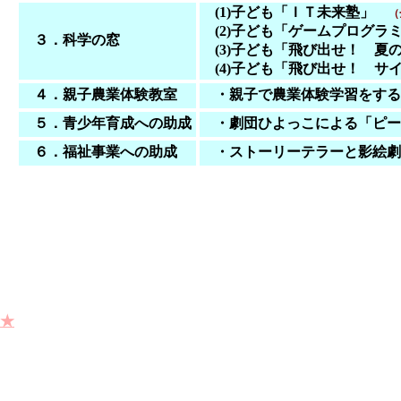
(1)子ども「ＩＴ未来塾」
（
(2)子ども「ゲームプログ
３．科学の窓
(3)子ども「飛び出せ！ 
(4)子ども「飛び出せ！ 
４．親子農業体験教室
・親子で農業体験学習をす
５．青少年育成への助成
・劇団ひよっこによる「ピー
６．福祉事業への助成
・ストーリーテラーと影絵劇
★