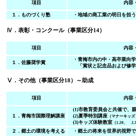
項目
内容
１．ものづくり塾
・地域の商工業の明日を担う
Ⅳ．表彰・コンクール（事業区分14）
項目
内容
・青梅市内の中・高卒業向学
１．佐藤奨学賞
「賞状と記念品および修学
Ⅴ．その他（事業区分18）～助成
項目
内容
(1)市教育委員会と共催で、
１．青梅市国際理解講座
(2)夏季特別講座
（マナーキッズ
(3)キッズ体験教室
（1.20、 2.
２．郷土の環境を考える
・郷土の将来を世界的視野で