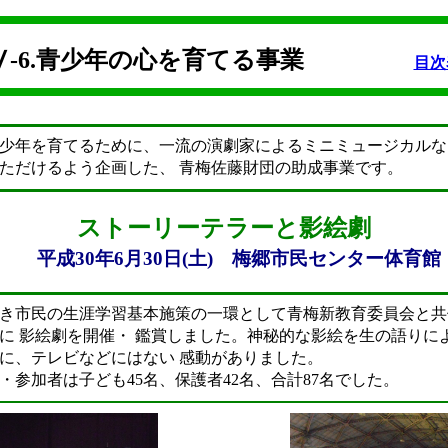
Ⅴ-6.青少年の心を育てる事業
目次
少年を育てるために、一流の演劇家によるミニミュージカルな
ただけるよう企画した、 青梅佐藤財団の助成事業です。
ストーリーテラーと影絵劇
平成30年6月30日(土) 梅郷市民センター体育館
き市民の生涯学習基本施策の一環として青梅新教育委員会と共
に 影絵劇を開催・ 鑑賞しました。神秘的な影絵を生の語りに
に、テレビなどにはない 感動がありました。
者は子ども45名、保護者42名、合計87名でした。