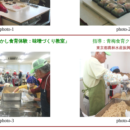
photo-1
photo-
むかし食育体験：味噌づくり教室」
指導：青梅食育ク
東京都農林水産振興
photo-3
photo-