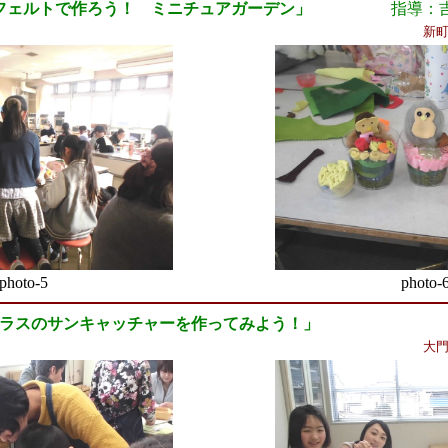
「フェルトで作ろう！ ミニチュアガーデン」
指導：吉永
新町
photo-5
photo-
ガラスのサンキャッチャーを作ってみよう！」
大門