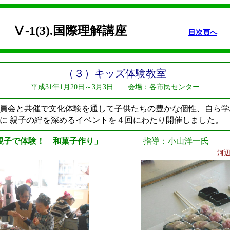
Ⅴ-1(3).国際理解講座
目次頁へ
（３）キッズ体験教室
平成31年1月20日～3月3日 会場：各市民センター
員会と共催で文化体験を通して子供たちの豊かな個性、自ら学
に 親子の絆を深めるイベントを４回にわたり開催しました。
「親子で体験！ 和菓子作り」
指導：小山洋一氏
河辺