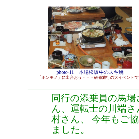
photo-11 本場松坂牛のスキ焼
「ホンモノ」に出合おう・・・研修旅行の大イベントで
同行の添乗員の馬場
ん、運転士の川端さ
村さん、 今年もご
ました。