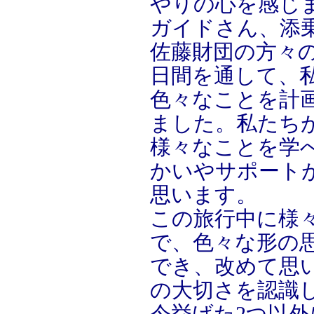
やりの心を感じ
ガイドさん、添
佐藤財団の方々
日間を通して、
色々なことを計
ました。私たち
様々なことを学
かいやサポート
思います。
この旅行中に様
で、色々な形の
でき、改めて思
の大切さを認識
今挙げた2つ以