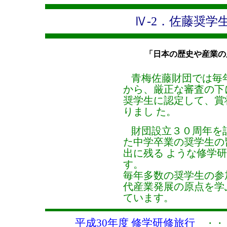
Ⅳ-2．佐藤奨学
「日本の歴史や産業の
青梅佐藤財団では毎
から、厳正な審査の下
奨学生に認定して、賞
りまし た。
財団設立３０周年を記
た中学卒業の奨学生の
出に残る ような修学
す。
毎年多数の奨学生の参
代産業発展の原点を学
ています。
平成30年度 修学研修旅行
・・