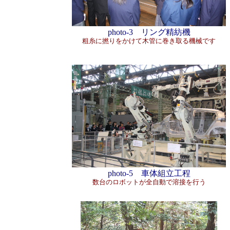
photo-3 リング精紡機
粗糸に撚りをかけて木管に巻き取る機械です
photo-5 車体組立工程
数台のロボットが全自動で溶接を行う