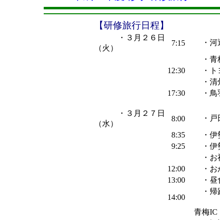
【研修旅行日程】
・３月２６日
・河辺
7:15
（火）
・青梅
12:30
・トヨ
・清州東
17:30
・鳥羽
・３月２７日
・戸田
8:00
（水）
8:35
・伊勢
9:25
・伊勢
・お
12:00
・お
13:00
・昼食
・帰
14:00
伊勢I
青梅IC