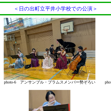
＜日の出町立平井小学校での公演＞
photo-6 アンサンブル・プラムスメンバー勢ぞろい
p