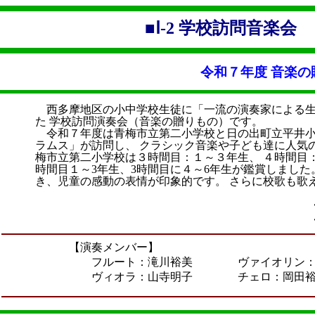
■Ⅰ-2 学校訪問音楽
令和７年度 音楽の
西多摩地区の小中学校生徒に「一流の演奏家による生演
た 学校訪問演奏会（音楽の贈りもの）です。
令和７年度は青梅市立第二小学校と日の出町立平井小
ラムス」が訪問し、 クラシック音楽や子ども達に人気
梅市立第二小学校は３時間目：１～３年生、 ４時間目
時間目１～3年生、3時間目に４～6年生が鑑賞しまし
き、児童の感動の表情が印象的です。 さらに校歌も歌
【演奏メンバー】
フルート：滝川裕美 ヴァイオリン：渡
ヴィオラ：山寺明子 チェロ：岡田