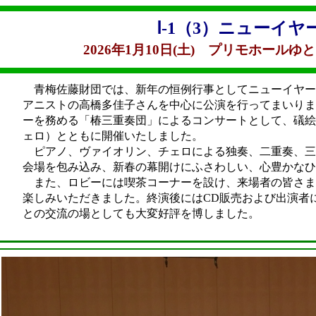
Ⅰ-1（3）ニューイ
2026年1月10日(土) プリモホールゆ
青梅佐藤財団では、新年の恒例行事としてニューイヤー
アニストの高橋多佳子さんを中心に公演を行ってまいり
ーを務める「椿三重奏団」によるコンサートとして、礒
ェロ）とともに開催いたしました。
ピアノ、ヴァイオリン、チェロによる独奏、二重奏、三
会場を包み込み、新春の幕開けにふさわしい、心豊かなひ
また、ロビーには喫茶コーナーを設け、来場者の皆さま
楽しみいただきました。終演後にはCD販売および出演者
との交流の場としても大変好評を博しました。