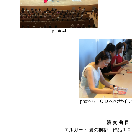
photo-4
photo-6：ＣＤへのサ
演 奏 曲 目
エルガー：
愛の挨拶 作品１２