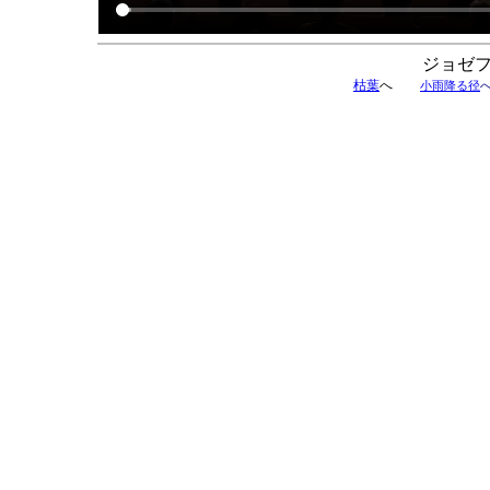
ジョゼ
枯葉
へ
小雨降る径