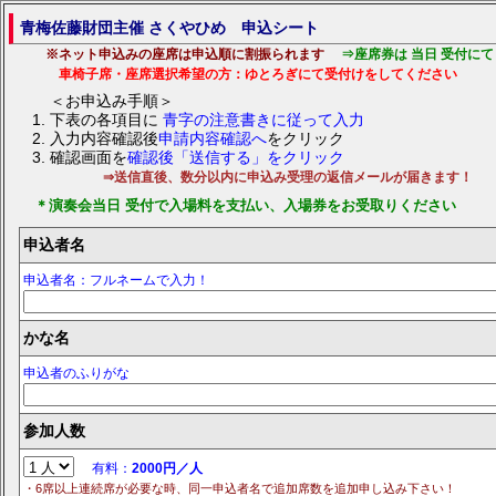
青梅佐藤財団主催 さくやひめ 申込シート
※ネット申込みの座席は申込順に割振られます
⇒座席券は 当日 受付にて
車椅子席・座席選択希望の方：ゆとろぎにて受付けをしてください
＜お申込み手順＞
下表の各項目に
青字の注意書きに従って入力
入力内容確認後
申請内容確認へ
をクリック
確認画面を
確認後「送信する」をクリック
⇒送信直後、数分以内に申込み受理の返信メールが届きます！
＊演奏会当日 受付で入場料を支払い、入場券をお受取りください
申込者名
申込者名：フルネームで入力！
かな名
申込者のふりがな
参加人数
有料：
2000円／人
・6席以上連続席が必要な時、同一申込者名で追加席数を追加申し込み下さい！