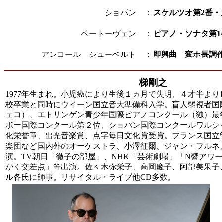
ショパン ：
スケルツオ第2番
ベートーヴェン ：
ピアノ・ソナタ第14
アンコール シューベルト ：
即興曲 変ホ長調作品
梯剛之
1977年生まれ。小児癌により生後１ヵ月で失明、４才半よ
校卒業と同時にウイーン国立音大準備科入学。盲人弱視者国
ェコ）、エトリンゲン青少年国際ピアノコンクール（独）最
ボー国際コンクール第２位、ショパン国際コンクールワルシ
化栄誉章、出光音楽賞、点字毎日文化賞受賞。フランス国立
楽団など国内外のオーケストラ、小澤征爾、ジャン・フルネ
演。TV朝日「徹子の部屋」、NHK「芸術劇場」「N響アワー
がく交差点」等出演。佐々木弥栄子、高岡慶子、阿部美果子、
ル各氏に師事。リサイタル・ライブ他CD多数。