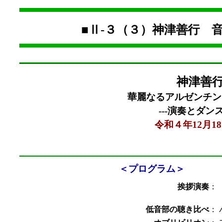
■Ⅱ-３（３）神津善行
神津善
華麗なるアルゼンチン
---演奏とダン
令和４年12月1
＜プログラム＞
挨拶演奏
：
低音部の聴き比べ
：