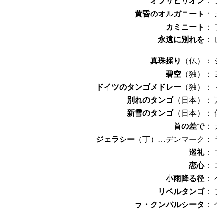
オブリビリオン
：
黄昏のオルガニート
：
カミニート
：
永遠に別れを
：
真珠採り
（仏）：
碧空
（独）：
ドイツのタンゴメドレー
（独）：
別れのタンゴ
（日本）：
新雪のタンゴ
（日本）：
首の差で
：
ジェラシー
（丁）…デンマーク：
巡礼
：
恋心
：
小雨降る径
：
リベルタンゴ
：
ラ・クンパルシータ
：