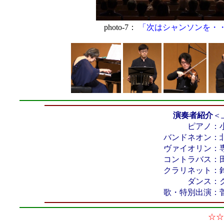
photo-7：
「次はシャンソンを・
演奏者紹介
＜
ピアノ：小
バンドネオン：
ヴァイオリン：
コントラバス：
クラリネット：
ダンス：クリ
歌・特別出演：
☆☆