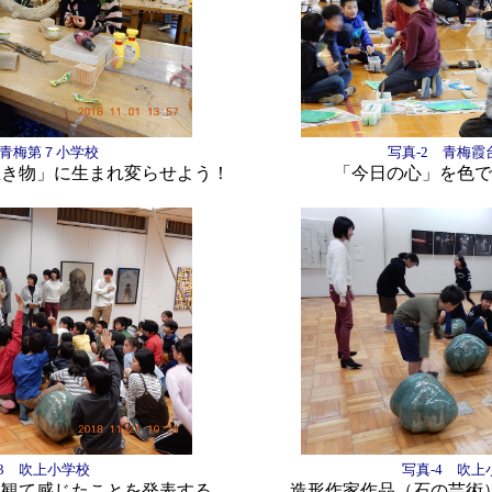
1 青梅第７小学校
写真-2 青梅霞
生き物」に生まれ変らせよう！
「今日の心」を色で
-3 吹上小学校
写真-4 吹上
を観て感じたことを発表する
造形作家作品（石の芸術