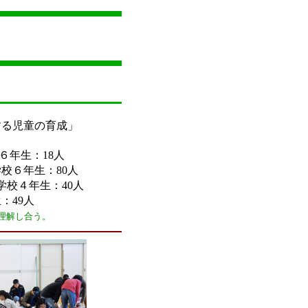
る児童の育成」
６年生：18人
：80人
：40人
：49人
理解し合う。