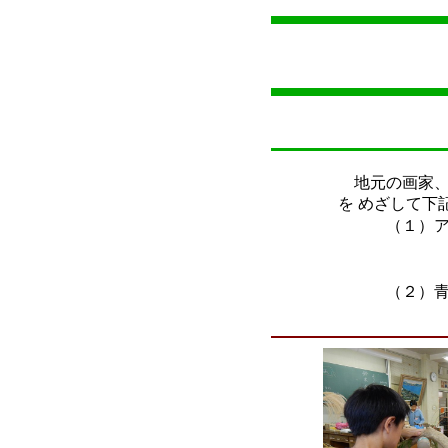
地元の画家、
を めざして下
（１）アー
11
2月
（２）青梅