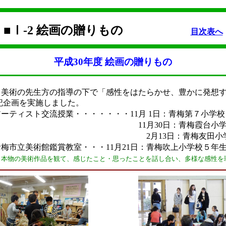
■Ⅰ-2 絵画の贈りもの
目次表へ
平成30年度 絵画の贈りもの
美術の先生方の指導の下で「感性をはたらかせ、豊かに発想す
記企画を実施しました。
ティスト交流授業・・・・・・・11月 1日：青梅第７小学校
月30日：青梅霞台小学校６年生
13日：青梅友田小学校４年生
市立美術館鑑賞教室・・・11月21日：青梅吹上小学校５年生
本物の美術作品を観て、感じたこと・思ったことを話し合い、多様な感性を