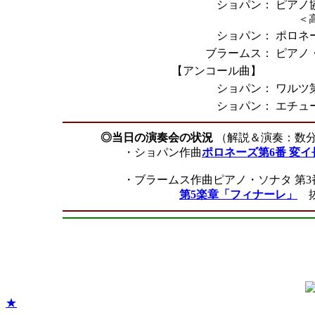
ショパン：
ピアノ協
＜
ショパン：
ポロネー
ブラームス：
ピアノ
【アンコール曲】
ショパン：
ワルツ
ショパン：
エチュ
◎当日の演奏会の状況
（解説＆演奏：数
・ショパン作曲
ポロネーズ第6番 変イ
・ブラームス作曲ピアノ・ソナタ 第3番
第5楽章「フィナーレ」
抜
★