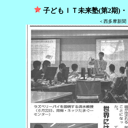
子どもＩＴ未来塾(第2期)
＜西多摩新聞：