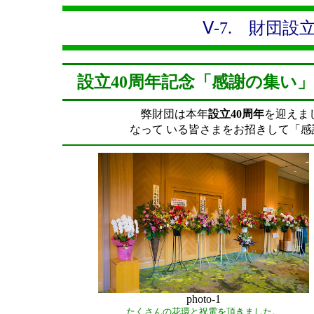
Ⅴ-7. 財団
設立40周年記念「感謝の集い」
弊財団は本年
設立40周年
を迎えま
なって いる皆さまをお招きして「
photo-1
たくさんの花環と祝電を頂きました。