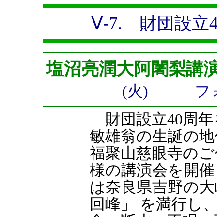
Ⅴ-7. 財団設
塩沼亮潤大阿闍梨講
(火) フ
財団設立40周年
敏雄翁の生誕の地
福聚山慈眼寺のご
様の講演会を開催
は奈良県吉野の大峰
回峰」 を満行し