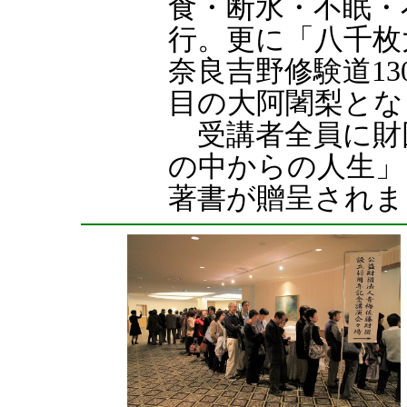
食・断水・不眠・
行。更に「八千枚
奈良吉野修験道13
目の大阿闍梨とな
受講者全員に財
の中からの人生」
著書が贈呈されま