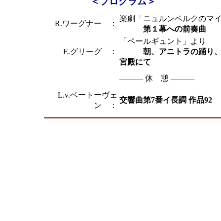
＜プログラム＞
楽劇「ニュルンベルクのマ
R.ワーグナー ：
第１幕への前奏曲
「ペールギュント」より
E.グリーグ ：
朝、アニトラの踊り、ソ
宮殿にて
――― 休 憩 ―――
L.v.ベートーヴェ
交響曲第7番イ長調 作品92
ン ：