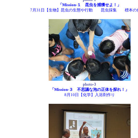
「Mission-１ 昆虫を捕獲せよ！」
7月31日【生物】昆虫の生態や行動 昆虫採集 標本の
photo-3
「Mission-３ 不思議な泡の正体を探れ！」
8月10日【化学】入浴剤作り