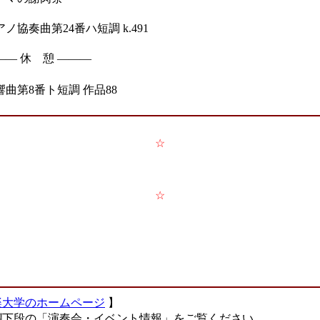
アノ協奏曲第24番ハ短調 k.491
―― 休 憩 ―――
響曲第8番ト短調 作品88
☆
☆
楽大学のホームページ
】
下段の「演奏会・イベント情報」をご覧ください。