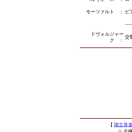
モーツァルト ：
ピ
―
ドヴォルジャー
交
ク ：
【
国立音
☆ 左欄