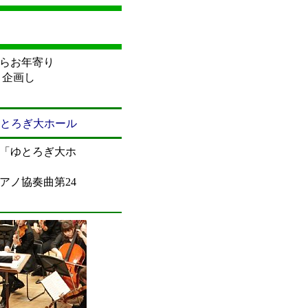
らお年寄り
と企画し
 ゆとろぎ大ホール
「ゆとろぎ大ホ
ノ協奏曲第24