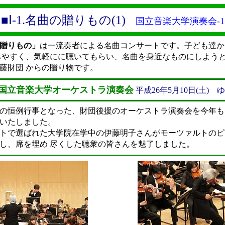
■Ⅰ-1.名曲の贈りもの(1)
国立音楽大学演奏会-1
贈りもの」
は一流奏者による名曲コンサートです。子ども達か
みやすく、気軽にに聴いてもらい、名曲を身近なものにしよう
藤財団 からの贈り物です。
 国立音楽大学オーケストラ演奏会
平成26年5月10日(土)
の恒例行事となった、財団後援のオーケストラ演奏会を今年も
いたしました。
で選ばれた大学院在学中の伊藤明子さんがモーツァルトのピア
し、席を埋め 尽くした聴衆の皆さんを魅了しました。